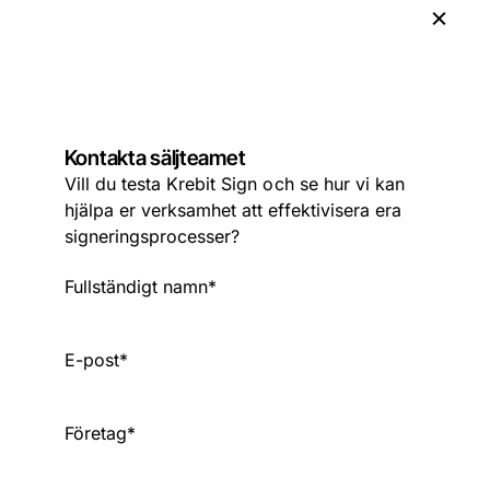
Hoppa till huvudinnehåll
Hoppa till sidfot
Kontakta säljteamet
Vill du testa Krebit Sign och se hur vi kan
hjälpa er verksamhet att effektivisera era
signeringsprocesser?
Fullständigt namn
*
E-post
*
Företag
*