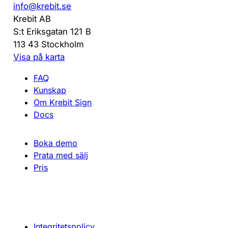
info@krebit.se
Krebit AB
S:t Eriksgatan 121 B
113 43 Stockholm
Visa på karta
FAQ
Kunskap
Om Krebit Sign
Docs
Boka demo
Prata med sälj
Pris
Integritetspolicy